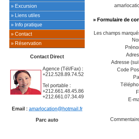
amarlocati
» Excursion
» Liens utiles
» Formulaire de con
» Info pratique
Les champs marqué
» Contact
No
» Réservation
Prén
Adres
Contact Direct
Adresse (suit
Agence (Tél/Fax) :
Code Post
+212.528.89.74.52
Pa
Télépho
Tel portable :
+212.661.48.45.86
F
+212.661.07.34.49
E-ma
Email :
amarlocation@hotmail.fr
Commentair
Parc auto