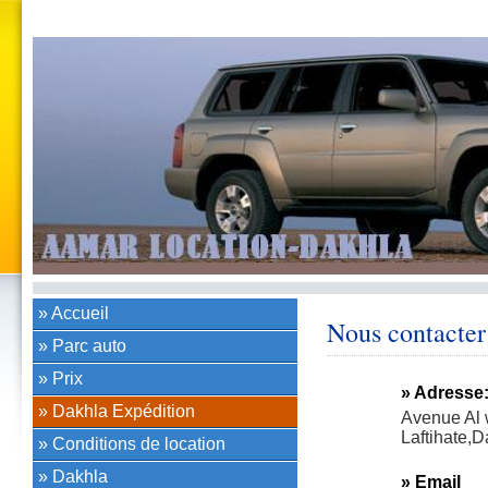
» Accueil
Nous contacter
» Parc auto
» Prix
» Adresse
» Dakhla Expédition
Avenue Al 
Laftihate,D
» Conditions de location
» Dakhla
» Email